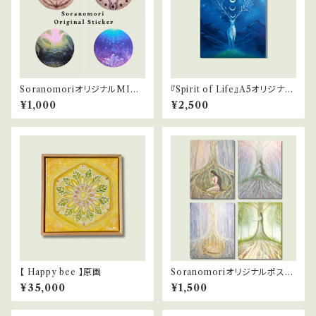
SoranomoriオリジナルMINI
『Spirit of Life』A5オリジナル
ステッカー
プリント
¥1,000
¥2,500
【 Happy bee 】原画
Soranomoriオリジナルポスト
カードセット『Four seasons』
¥35,000
¥1,500