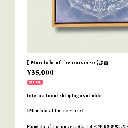
【 Mandala of the universe 】原画
¥35,000
残り1点
International shipping available
【Mandala of the universe】
Mandala of the universeは、宇宙の神秘を表現