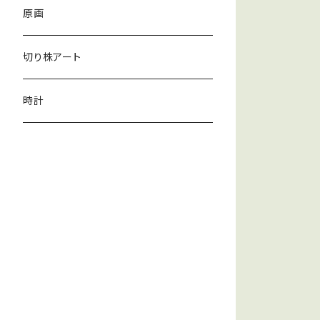
原画
切り株アート
時計