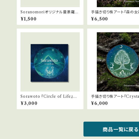
Soranomoriオリジナル曼荼羅ス
手描き切り株アート『森の女
テッカー
¥1,500
¥6,500
Sorawoto 『Circle of Life』C
手描き切り株アート『Crystal
Dアルバム
est〜三日月と鹿』
¥3,000
¥6,000
商品一覧に戻る