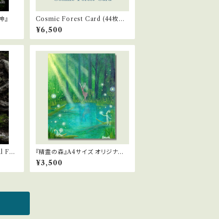
神』
Cosmic Forest Card (44枚セ
ット＋解説本)
¥6,500
 For
『精霊の森』A4サイズ オリジナル
プリント
¥3,500