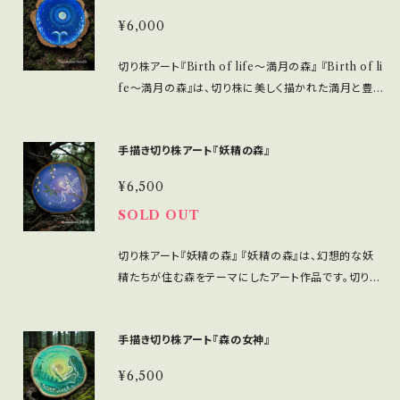
リジナル巾着袋」は、毎日の生活を彩り、あなたの個性
いるため、温かみある質感が魅力です。 ■ お手入れ/
ードは鮮やかな色合いで仕上げられています。 ・製造国
¥6,000
を引き立てるアイテムになることを願っています。 ▪️受
取り扱い注意事項 ・湿気が少ない、直射日光を避けた
は日本で、細部にこだわった丁寧な仕上げが施されて
注販売のため、製作に少々お時間を頂戴いたします。
場所での取り扱いを推奨します。これにより、作品の美
います。 ■ お手入れ/取り扱い注意事項 ・カードは優し
切り株アート『Birth of life〜満月の森』 『Birth of li
※この商品に関する画像はイメージです。実物とは異
しさを永く保つことができます。 ■ 発送・注文に関する
く扱ってください。強い力を加えると傷がつく恐れがあ
fe〜満月の森』は、切り株に美しく描かれた満月と豊か
なる場合がございますので、ご注意ください。
情報 ・クロネコヤマト便での配送を行います。 この切り
ります。 ・湿気の多い場所での保管は避けてください。
な森、生命の誕生をテーマにした幻想的なアートです。
株アート『Crystal Forest〜三日月と鹿』が、あなた
乾燥した場所での保管が推奨されます。 ■ 発送・注文
■ サイズ/特長 ・直径約8センチの切り株アート ・天然
の生活空間に神秘的な雰囲気を引き寄せるアイテムに
に関する情報 ・コンパクトボックスでの配送になりま
手描き切り株アート『妖精の森』
木の持つ温かみがあります。 ■ 使用素材/製造国 ・天
なることを願っています。
す。 ■ その他の情報 ・使用後は、カードを元の状態に
然木を使用しているため、独自の風合いと質感が魅力
¥6,500
戻し、解説本と共に保管してください。 ※複数ご注文に
です。 ■ お手入れ/取り扱い注意事項 ・湿気が少なく、
関して 3個以上のご注文の場合は、梱包の都合上、ヤ
SOLD OUT
直射日光を避けた場所での取り扱いをお勧めします。
マト宅急便での配送とさせて頂きます。 ３個以上購入
作品の美しさを長く楽しむためのポイントです。 ■ 発
希望の方は事前にお問い合わせからご連絡の程宜しく
切り株アート『妖精の森』 『妖精の森』は、幻想的な妖
送・注文に関する情報 ・クロネコヤマト便での配送をい
お願い致します。 10個以上まとめてご注文の場合は1
精たちが住む森をテーマにしたアート作品です。切り株
たします。 この切り株アート『Birth of life〜満月の
個サンプルとしてお使いいただけるようにサービスでお
に描かれた可愛らしい妖精と豊かな自然の景色が印
森』が、あなたの生活空間に美しさと心の豊かさをもた
届けいたします。
象的。 ■ サイズ/特長 ・直径約9センチの切り株アート
らすアイテムとなることを願っています。
手描き切り株アート『森の女神』
・天然木を使用しているため、温かみある質感が魅力で
す。 ■ 使用素材/製造国 ・天然木を使用しており、独自
¥6,500
の風合いと質感が楽しめます。 ■ お手入れ/取り扱い