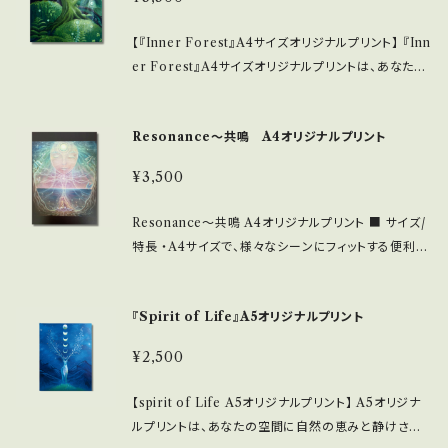
イズ/特長 ・A4サイズ(210mm × 297mm) どんなイン
の飾り付けをお勧めします。色あせを防ぎ、美しさを保
テリアにも合わせやすく、飾る場所を選びません。 ・高
【『Inner Forest』A4サイズオリジナルプリント】 『Inn
つためには、適度な湿度のある環境での保管が望まし
画質印刷により、色合いが豊かで、細部まで繊細に仕上
er Forest』A4サイズオリジナルプリントは、あなたの
いです。 ■ 発送・注文に関する情報 ・こねこ便 この『精
げられています。 ■ 使用素材/製造国 ・厳選された高
空間に癒しとインスピレーションを。高画質で印刷され
霊の森』A4サイズオリジナルプリントによって、自然の
品質の用紙を使用し、耐久性に優れ、長く楽しんでいた
たこの作品は、自然の美しさを感じさせるデザインが特
美しさと共に心安らぐ空間を実現していただけたら幸
だけるアイテムです。 ・印刷は日本国内で行い、職人の
Resonance〜共鳴 A4オリジナルプリント
長です。お部屋やオフィスのインテリアに素敵な彩りを
いです。
手による精巧な技術が光る作品に仕上げています。 ■
加え、自分だけの特別な空間を演出してみませんか？
お手入れ/取り扱い注意事項 ・直射日光の当たらない
¥3,500
■ サイズ/特長 ・A4サイズ(210mm × 297mm) 様々
場所での飾り付けをお勧めします。色あせを防ぎ、美し
な場所に飾りやすく、選びやすいサイズ感です。 ・高画
さを長持ちさせるためには、適度な湿度のある場所で
Resonance〜共鳴 A4オリジナルプリント ■ サイズ/
質印刷により、色鮮やかで細部まで美しい仕上がりで
の保管が過ごしいです。 ■ 発送・注文に関する情報 ・
特長 ・A4サイズで、様々なシーンにフィットする便利な
す。 ■ 使用素材/製造国 ・選び抜かれた高品質の用紙
こねこ便での配送になります。 この『Presence of Sp
サイズ感です。 ・高画質印刷を施しており、細部まで鮮
を使用し、長く楽しんでいただける耐久性を兼ね備えて
irit』A4サイズオリジナルプリントで、静けさと美しさに
やかに再現されます。 ・高級印刷用紙を使用しているた
います。 ・印刷は日本で行われ、クラフトマンシップが光
『Spirit of Life』A5オリジナルプリント
満ちた空間を感じていただけたら幸いです。
め、光沢感と質感があり、存在感のある仕上がりです。
る洗練された作品に仕上げられています。 ■ お手入
■ お手入れ/取り扱い注意事項 ・直射日光を避け、湿
れ/取り扱い注意事項 ・直射日光の当たらない場所に
¥2,500
気の少ない場所で保管してください。丁寧に扱うこと
飾ることをお勧めします。色あせを防ぎ、美しさを長持
で、美しい色合いと品質を長く楽しむことができます。
ちさせるためには、適度な湿度のある場所での保管が
【spirit of Life A5オリジナルプリント】 A5オリジナ
■ 発送・注文に関する情報 ・クロネコヤマト便にて配
望ましいです。 ■ 発送・注文に関する情報 ・こねこ便で
ルプリントは、あなたの空間に自然の恵みと静けさを
送を行います。 この「Resonance〜共鳴 A4」が、あな