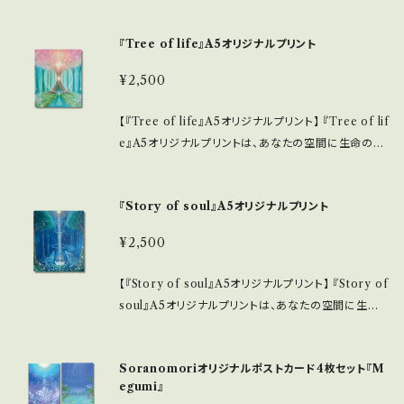
の配送になります。 『Inner Forest』A4サイズオリジ
もたらす魅力的な作品です。高画質で印刷されたこのア
たの空間を美しく演出し、心を豊かにしてくれることを
ナルプリントで、心豊かな暮らしをぜひ実現して頂けた
ートは、鹿が佇む美しい山の風景を描いたデザインが
願っています。 ▪️受注販売のため制作にお時間がかか
『Tree of life』A5オリジナルプリント
ら幸いです。
特長で、見る人の心に穏やかなひとときを提供します。
りますのでご了承をお願いいたします。 ※この商品画
自分だけの特別な空間を演出する一助となれば幸い
像はオリジナルプリント.jpで生成したイメージです。実
¥2,500
です。 ■ サイズ/特長 ・A5サイズ(148mm × 210mm)
物とは異なる場合がありますのでご注意ください。
・高画質印刷により、色彩の美しさが際立ち、細部まで
【『Tree of life』A5オリジナルプリント】 『Tree of lif
丁寧に仕上げられています。 ■ 使用素材/製造国 ・選
e』A5オリジナルプリントは、あなたの空間に生命の美
び抜かれた高品質の用紙を使用しており、耐久性に優
しさをもたらす魅力的な作品です。高画質で印刷された
れ、長く楽しんでいただける作品です。 ・印刷は日本国
このアートは、生命の象徴である樹木をテーマにしたデ
内で行い、専門の職人の手による繊細な技術が光るア
『Story of soul』A5オリジナルプリント
ザインが特長で、見る人に希望や癒しを与える瞬間を
ートに仕上げています。 ■ お手入れ/取り扱い注意事
提供します。お部屋やオフィスに自然の息吹を取り入れ
項 ・直射日光の当たらない場所での飾り付けをお勧め
¥2,500
て、自分だけの特別な空間を演出してみませんか？ ■
します。色あせを防ぎ、美しさを保つためには、適度な
サイズ/特長 ・A5サイズ(148mm × 210mm) 多様なイ
湿度のある環境での保管が望ましいです。 ■ 発送・注
【『Story of soul』A5オリジナルプリント】 『Story of
ンテリアに調和し、コンパクトながら存在感を放ちます。
文に関する情報 ・こねこ便での配送になります。 この
soul』A5オリジナルプリントは、あなたの空間に生命
・高画質印刷によって、色彩の深みが引き立ち、細部ま
作品を通して自然の美しさと静けさを感じる特別な空
の物語を届ける神秘的な作品です。高画質で印刷され
で丁寧に仕上げられています。 ■ 使用素材/製造国 ・
間を実現していただければ幸いです。
たこのアートは、生命の様々なストーリーを象徴するデ
厳選された高品質の用紙を使用し、耐久性に優れ、長く
Soranomoriオリジナルポストカード4枚セット『M
ザインが特長で、見る人の魂に深く語りかけます。お部
楽しんでいただける作品です。 ・印刷は日本国内で行
egumi』
屋や自分だけの特別な空間に。 ■ サイズ/特長 ・A5サ
われ、職人の技が光る洗練されたアートに仕上げてい