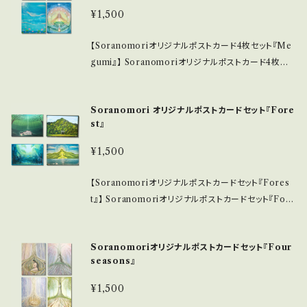
イズ(148mm × 210mm) どんなインテリアにも調和
¥1,500
ます。 ■ お手入れ/取り扱い注意事項 ・直射日光の当
し、コンパクトでありながら存在感を放ちます。 ・高画質
たらない場所での飾り付けをお勧めします。色あせを防
印刷により、色彩の豊かさが引き立ち、細部まで丁寧に
【Soranomoriオリジナルポストカード4枚セット『Me
ぎ、美しさを保つためには、適度な湿度のある環境での
仕上げられています。 ■ 使用素材/製造国 ・厳選され
gumi』】 Soranomoriオリジナルポストカード4枚セッ
保管が望ましいです。 ■ 発送・注文に関する情報 ・こ
た高品質の用紙を使用し、耐久性に優れ、長く楽しめる
ト『Megumi』は、四季の恵みを感じさせる洗練された
ねこ便での配送になります。 この『Tree of life』A5オ
作品です。 ・印刷は日本国内で行われ、専門職人の手
デザインで、あなたの大切な瞬間を彩ります。高画質で
リジナルプリントによって、生命の美しさと希望に満ち
によって洗練されたアートに仕上げられています。 ■
Soranomori オリジナルポストカードセット『Fore
印刷されたこれらのポストカードは、見る人に温かさや
た空間を実現していただければ嬉しいです。
お手入れ/取り扱い注意事項 ・直射日光の当たらない
st』
幸福感をもたらし、贈り物やコレクションとしても最適
場所での飾り付けをお勧めします。色あせを防ぎ、美し
です。特別な手紙やメッセージを送る際に、心を込めて
¥1,500
さを保つためには、適度な湿度のある環境での保管が
使っていただければ嬉しいです。 ■ サイズ/特長 ・ポス
望ましいです。 ■ 発送・注文に関する情報 ・レターパッ
トカードサイズ(100×148) どんなシーンにもぴったり
【Soranomoriオリジナルポストカードセット『Fores
クプラスで、対面でのお届けになります。 この『Story
なコンパクトなサイズで、持ち運びもしやすいです。 ・高
t』】 Soranomoriオリジナルポストカードセット『Fore
of soul』A5オリジナルプリントによって、心の物語と
画質印刷により、色合いが鮮やかで、細部まで丁寧に仕
st』は、森の静寂と癒しを感じさせる美しいデザインの
感動があふれる特別な空間を実現していただければ嬉
上げられています。 ■ 使用素材/製造国 ・厳選された
商品です。高画質で印刷されたポストカードは、自然の
しいです。
高品質の用紙を使用し、耐久性があり、長く楽しんでい
Soranomoriオリジナルポストカードセット『Four
景色を鮮やかに表現し、見る人に心の安らぎをもたらし
ただける作品です。 ・印刷は日本国内で行われ、職人の
seasons』
ます。特別なメッセージや思い出を届ける時に、ぜひお
技が光る美しいアートに仕上げています。 ■ お手入
使いいただきたいアイテムです。 ■ サイズ/特長 ・ポス
¥1,500
れ/取り扱い注意事項 ・直射日光の当たらない場所で
トカードサイズ(100×148) 持ち運びやすく、どんなシー