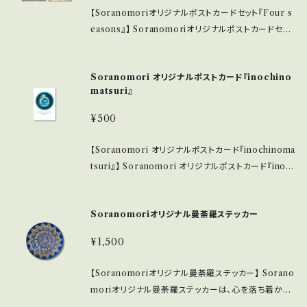
の保管をお勧めします。色あせを防ぎ、美しさを保つた
ンにもぴったりなコンパクトなサイズです。 ・高画質印
【Soranomoriオリジナルポストカードセット『Four s
めには、適度な湿度のある環境での保管が望ましいで
刷によって、森の多彩な色合いが引き立ち、細部まで丁
easons』】 Soranomoriオリジナルポストカードセッ
す。 ■ 発送・注文に関する情報 ・こねこ便での配送に
寧に仕上げられています。 ■ 使用素材/製造国 ・厳選
ト『Four seasons』は、四季の美しさを感じられる繊
なります。 このSoranomoriオリジナルポストカード4
された高品質の用紙を使用し、耐久性が高く、長く楽し
細なデザインが魅力の商品です。高画質で印刷された
枚セット『Megumi』が、皆様の大切な思い出をすっき
むことができる作品です。 ・印刷は日本国内で行われ、
Soranomori オリジナルポストカード『inochino
ポストカードは、季節ごとの風景を鮮やかに表現し、見
りとつなぐ、温もりのある贈り物となることを願ってい
職人の技術が光る美しいアートに仕上げています。 ■
matsuri』
る人に心安らぐ瞬間をもたらします。心のこもったメッセ
ます。
お手入れ/取り扱い注意事項 ・直射日光の当たらない
ージや思い出を届ける際に、ぜひお使いいただきたいア
¥500
場所での保管をおすすめします。色あせを防ぎ、美しさ
イテムです。 ■ サイズ/特長 ・ポストカードサイズ(100
を保つためには、適度な湿度のある環境での保管が望
×148) 持ち運びもしやすく、どんなシーンにもぴったり
【Soranomori オリジナルポストカード『inochinoma
ましいです。 ■ 発送・注文に関する情報 ・こねこ便での
のコンパクトなサイズです。 ・高画質印刷によって、四季
tsuri』】 Soranomori オリジナルポストカード『inoc
配送になります。 このSoranomoriオリジナルポスト
折々の色合いが際立ち、細部まで丁寧に仕上げられて
hinomatsuri』は、2024年に12年に1度開催されるい
カードセット『Forest』が、皆様の心に安らぎをもたら
います。 ■ 使用素材/製造国 ・厳選された高品質の用
のちの祭りのために特別にデザインされた、心に響く
す、美しい贈り物となることを願っています。
紙を使用し、耐久性に優れ、長く楽しむことができる作
Soranomoriオリジナル曼荼羅ステッカー
一枚です。このポストカードは、祭りのテーマである「い
品です。 ・印刷は日本国内で行われ、職人の技が光る
のち」を巧みに表現し、受け取った方に感動を伝えるこ
¥1,500
美しいアートに仕上げています。 ■ お手入れ/取り扱い
とでしょう。美しいビジュアルとメッセージが心に残る、
注意事項 ・直射日光の当たらない場所での保管をおす
あなただけの特別な贈り物として最適です！ ■ サイ
【Soranomoriオリジナル曼荼羅ステッカー】 Sorano
すめします。色あせを防ぎ、美しさを保つためには、適度
ズ/特長 ・ポストカードサイズ（100mm×148mm） 手
moriオリジナル曼荼羅ステッカーは、心を落ち着かせ
な湿度のある環境での保管が望ましいです。 ■ 発送・
に取りやすく、送る楽しみを感じながら様々なシーンで
る美しいデザインが魅力の商品です。耐熱、耐水、UVカ