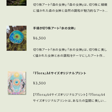
注意事項 ・湿気が少ない、直射日光を避けた場所での
切り株アート『森の女神』 『森の女神』は、切り株に精緻
取り扱いを推奨します。これにより、作品の美しさを長く
に描かれた森の女神と自然の調和が魅力的なアート
保つことができます。 ■ 発送・注文に関する情報 ・ク
作品です。 ■ サイズ/特長 ・直径約9センチの切り株ア
ロネコヤマト便での配送を行います。 この切り株アート
ート ・天然木を使用しているため、温かみある質感が
『妖精の森』が、あなたの生活空間に幻想的な雰囲気を
手描き切り株アート『水の女神』
楽しめます。 ■ お手入れ/取り扱い注意事項 ・湿気が
もたらすアイテムとなることを願っています。
少なく、直射日光を避けた場所での取り扱いを推奨い
¥6,500
たします。この工夫により、作品の美しさを長く保つこと
ができます。 ■ 発送・注文に関する情報 ・クロネコヤ
切り株アート『水の女神』 『水の女神』は、切り株に美し
マト便にて配送を行います。 この切り株アート『森の女
く描かれた女神と水の調和をテーマにしたアート作品
神』が、あなたの生活空間に神秘的で温かな雰囲気を
です。流れる水のイメージが、癒しと浄化を与えてくれ
もたらすアイテムとなることを願っています。
ます。 ■ サイズ/特長 ・直径約9センチの切り株アート
『Flora』A4サイズオリジナルプリント
・天然木を使用しているため、温かみのある質感が楽し
めます。 ■ お手入れ/取り扱い注意事項 ・湿気が少な
¥3,500
く、直射日光を避けた場所での取り扱いを推奨いたしま
す。この工夫により、作品の美しさを長く保つことができ
【『Flora』A4サイズオリジナルプリント】 『Flora』A4
ます。 ■ 発送・注文に関する情報 ・クロネコヤマト便
サイズオリジナルプリントは、あなたの空間に美しい自
にて配送を行います。 この切り株アート『水の女神』が、
然の香りをもたらす魅力的な作品です。高画質で印刷
あなたの生活空間に癒しと美しさをもたらすアイテム