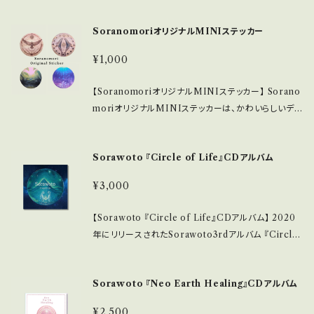
注文に関する情報 ・こねこ便での配送になります。 こ
活躍します。 ・高品質な印刷により、色彩が鮮やかで、
ットの素材を使用しており、屋外でも屋内でも幅広くご
のSoranomoriオリジナルポストカードセット『Four
魅力的なデザインが際立ちます。 ■ 使用素材/製造国
SoranomoriオリジナルMINIステッカー
利用いただけます。お好きな場所に貼ることで、彩り豊
seasons』が、皆様の大切な思い出を鮮やかに彩る、心
・厳選された高品質な紙を使用し、耐久性に優れた仕
かな空間を演出し、お部屋やノートパソコン、お車など
温まる贈り物となることを願っています。
上がりです。 ・製造は日本国内で行われ、職人のこだわ
¥1,000
に個性をプラスするアイテムです。 ■ サイズ/特長 ・ス
りが生きた温もりのある仕上げになっています。 ■ お
テッカーサイズ(15センチ×15センチ) 持ち運びやすく、
手入れ/取り扱い注意事項 ・湿気が少なく、直射日光を
【SoranomoriオリジナルMINIステッカー】 Sorano
自由にアレンジしやすいコンパクトなサイズです。 ・耐
避けた場所での保管を推奨します。これにより、美しい
moriオリジナルMINIステッカーは、かわいらしいデ
熱性、耐水性、UVカット加工が施されており、長期間色
状態を長く楽しむことができます。 ■ 発送・注文に関す
ザインが特徴のステッカーセットです。直径3センチの
あせずに楽しむことができます。 ■ 使用素材/製造国 ・
る情報 ・封筒入りで、安心のヤマト便にてお届けいたし
丸型で、4種類のデザインが含まれています。手帳やノ
厳選された高品質のフィルムを使用し、耐久性に優れ
Sorawoto 『Circle of Life』CDアルバム
ます。 このSoranomori オリジナルポストカード『ino
ートにぴったりで、日常に彩りを添えるアイテムです。贈
爆発的に広がるデザインとして仕上げています。 ・製造
chinomatsuri』が、皆様の心をつなぐ素敵な思い出を
り物としても。 ■ サイズ/特長 ・直径3センチの丸型 コ
は日本国内にて行われ、職人の技が光る仕上がりで
¥3,000
生み出す一助となることを願っています。
ンパクトサイズで、使い方は様々。手帳やノートなどに
す。 ■ お手入れ/取り扱い注意事項 ・凝縮した水分や
気軽に貼ることができます。 ・4種類のオリジナルデザ
直射日光を避けて貼り付けることを推奨します。これに
【Sorawoto 『Circle of Life』CDアルバム】 2020
インが揃い、コレクションとしても楽しめます。 ■ 使用
より、貼り付けた先でも色合いを保ちながら美しさを長
年にリリースされたSorawoto3rdアルバム 『Circle
素材/製造国 ・高品質な素材を使用し、屋内用に適した
持ちさせることができます。 ■ 発送・注文に関する情
of Life』 は、SoranomoriSayuriとHiroyoshi Yo
仕上がりです。 ・製造は日本国内で行われており、安心
報 ・こねこ便での配送になります。 このSoranomori
daのユニットが制作。 生命の誕生から日の沈む瞬間ま
してお使いいただける品質です。 ■ お手入れ/取り扱
Sorawoto 『Neo Earth Healing』CDアルバム
オリジナル曼荼羅ステッカーが、皆様の空間を豊かに
でを繊細に音楽で表現した特別な作品です。朝陽と共
い注意事項 ・湿気の少ない場所での取り扱いを推奨し
する素敵なアイテムとなることを願っています。
に芽生える命の息吹を感じさせる楽曲は、聴く人に感
ます。これにより、デザインを長く保つことができます。
¥2,500