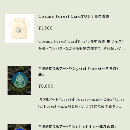
聖な森。 「Cosmic Forest Card。 Soranomori S
ayuriが描いた地球と繋がる魂のvisionと星々からの
Cosmic Forest Cardオリジナル巾着袋
メッセージを語るCosmic Flower Sionとの共同製
作、 Cosmic=宇宙、Forest=森、地球。 この二つが融
¥1,800
合し、5年もの歳月をかけ誕生しました。 このカードは
地球に根ざし 宇宙意識を持って生きていきたい全ての
Cosmic Forest Cardオリジナル巾着袋 ■ サイズ/
人へのお守り、ビジョンの拡大となることを願い制作し
特長 ・コンパクトながらも収納力抜群で、普段使いから
ました。 一枚一枚のカードには、宇宙の叡智と 自然界
特別な場面まで幅広く活躍します。 ・美しいコズミック
のメッセージが込められています。 カードを通じて、より
フォレストのデザインが施されており、見る人を惹きつ
深く宇宙と地球のエネルギーに繋がり、自分自身の魂
手描き切り株アート『Crystal Forest〜三日月と
ける魅力があります。 ・高品質な素材を使用しており、
の声に耳を傾けることをサポート致します。 『宇宙意識
鹿』
耐久性にも優れています。シンプルでありながら、おし
を持ち、地球に根ざして生きるすべての人へ』 あなたの
ゃれな印象を与える仕上がりです。 ■ お手入れ/取り
¥6,000
魂の光を思い出し、 日々の気づきと癒しを届けるカー
扱い注意事項 ・洗濯機を使用する際はネットに入れて
ドになれば幸いです。 ■ カラー/サイズ/バリエーション
優しく洗ってください。直射日光を避けて、乾燥は陰干
切り株アート『Crystal Forest〜三日月と鹿』 『Crys
・カードのサイズは標準的なオラクルカードサイズで、
しで行うと、長く美しさを保つことができます。 ■ 発送・
tal Forest〜三日月と鹿』は、幻想的な夜の森をテー
扱いやすく持ち運びに便利です。 ・解説本は、カードの
注文に関する情報 ・お届けは安心のクロネコヤマト便
マにした独特なアート作品です。切り株に、精巧に描か
使い方やメッセージの解釈方法を詳しく解説しており、
で行います。発送には通常数日を要しますので、あらか
れた三日月と鹿のシルエットが印象的。 ■ サイズ/特
オラクルカードが初めての方でもお楽しみ頂けます。
じめご了承ください。 この「Cosmic Forest Cardオ
手描き切り株アート『Birth of life〜満月の森』
長 ・直径約7センチの切り株アート ・天然木を使用して
■ 素材/製造国 ・高品質な紙を使用し、印刷されたカ