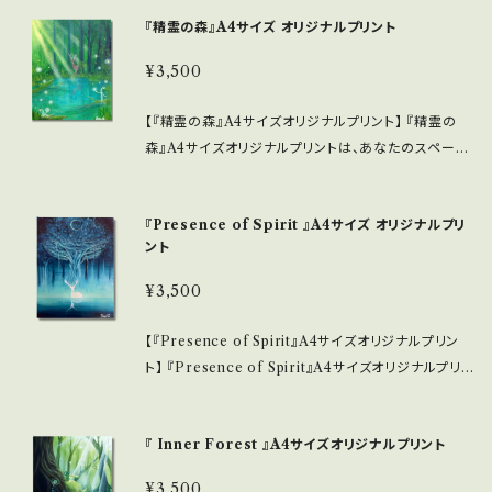
されたこのアートは、色とりどりの花々が描かれたデザ
となることを願っています。
『精霊の森』A4サイズ オリジナルプリント
インが特長で、見る人に心温まるひとときを提供しま
す。お部屋やオフィスに彩りを添えることで、自分だけ
¥3,500
の特別な空間を演出してみませんか？ ■ サイズ/特長
・A4サイズ(210mm × 297mm) ・高画質印刷により、
【『精霊の森』A4サイズオリジナルプリント】 『精霊の
色彩が豊かで、細部まで丹念に仕上げられています。
森』A4サイズオリジナルプリントは、あなたのスペース
■ 使用素材/製造国 ・選び抜かれた高品質の用紙を使
に豊かな自然のエッセンスをもたらす魅力的な作品で
用し、長く楽しんでいただける耐久性を誇ります。 ・印刷
す。高画質で印刷されたこのアートは、Soranomori S
は日本国内で行われ、職人の技が光る洗練されたアー
『Presence of Spirit 』A4サイズ オリジナルプリ
ayuriが描いた精霊たちの息吹を感じさせる美しいデ
トに仕上げています。 ■ お手入れ/取り扱い注意事項
ント
ザインが特長です。心が癒されるひとときを提供し、自
・直射日光の当たらない場所での飾り付けをお勧めし
分だけの特別な空間を演出します。 ■ サイズ/特長 ・A
¥3,500
ます。色あせを防ぎ、美しさを保つためには、適度な湿
4サイズ(210mm × 297mm) 様々なお部屋にぴったり
度のある場所での保管が望ましいです。 ■ 発送・注文
とフィットし、飾る場所を選びません。 ・高画質印刷によ
【『Presence of Spirit』A4サイズオリジナルプリン
に関する情報 ・こねこ便での配送になります。 この『Fl
り、色彩豊かで、細部まで丁寧に仕上げられています。
ト】 『Presence of Spirit』A4サイズオリジナルプリン
ora』A4サイズオリジナルプリントによって、自然の美し
■ 使用素材/製造国 ・厳選された高品質の用紙を使用
ト あなたの空間に特別な雰囲気を。高画質で印刷され
さを感じる心豊かな空間を実現していただけたら嬉し
しており、長く楽しんでいただける耐久性を誇ります。 ・
たこのアートは、Soranomori Sayuriが描き出した神
いです。
印刷は日本国内で行われており、クラフトマンシップが
『 Inner Forest 』A4サイズオリジナルプリント
聖な森の美しさを表現しています。静けさを感じさせる
光る洗練されたアートに仕上げています。 ■ お手入
デザインが、心に穏やかなひとときを提供します。 ■ サ
¥3,500
れ/取り扱い注意事項 ・直射日光の当たらない場所で