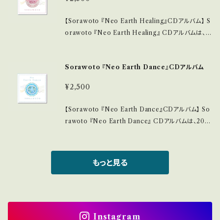
動を与え、心に残るメロディーが響きます。Soranomo
■ 発送・注文に関する情報 ・こねこ便での配送になり
ri Sayuriが手掛けた楽曲には、ピアノやフルートの優
ます。 このSoranomoriオリジナルMINIステッカー
【Sorawoto 『Neo Earth Healing』CDアルバム】 S
しい音色が重なり、より一層心に響く体験をお届けしま
が、皆様の日常に楽しい瞬間を届けるアイテムになる
orawoto 『Neo Earth Healing』 CDアルバムは、2
す。 ■ サイズ/特長 ・CDサイズ（12cm×12cm） 持ち運
ことを願っています。
024年にリリースされた、心を癒す音楽の旅へとあな
びにも便利で、どこでも音楽を楽しむことができます。 ・
たを導く特別な作品です。自然の調和と生命のエネル
徹底した音質管理により、緻密なサウンドが細部まで美
Sorawoto 『Neo Earth Dance』CDアルバム
ギーを音楽で表現した全曲は、静かな空間で心を落ち
しく再現されます。 ■ 使用素材/製造国 ・高品質なCD
着けることができるメロディーで構成されています。聴
を使用しており、耐久性に優れ、長く楽しむことが可能
¥2,500
き手の心に優しく響く音色が、日常の疲れを癒すひとと
です。 ・製造は日本国内で行い、丁寧な仕上がりにこだ
きを提供します。 ■ サイズ/特長 ・CDサイズ（12cm×1
わっています。 ■ お手入れ/取り扱い注意事項 ・直射
【Sorawoto 『Neo Earth Dance』CDアルバム】 So
2cm） 持ち運びに便利で、さまざまなシーンで音楽を
日光の当たらない涼しい場所での保管を推奨します。こ
rawoto 『Neo Earth Dance』 CDアルバムは、202
楽しむことができます。 ・厳密な音質管理により、深い
れにより、音質を保ちながら長くご愛用いただけます。
4年にリリース。大地やいのちの鼓動を音楽で表現した
感動を与えるサウンドが特徴です。 ■ 使用素材/製造
■ 発送・注文に関する情報 ・こねこ便での配送になり
特別な作品です。全七曲からなるこのアルバムでは、心
国 ・高品質なCDを使用しており、耐久性に優れ、長く
ます。 このSorawoto 『Circle of Life』 CDアルバム
躍るリズムと共に生命の力強さが感じられます。聴く人
もっと見る
お楽しみいただけます。 ・製造は日本国内で行われ、職
が、皆様の心に寄り添い、新たな感動を生み出す音楽
全てを魅了するメロディーの数々が、思わず歌い、踊り
人のこだわりが光る精緻な仕上がりです。 ■ お手入
体験となりますように願っています。
たくなるような感覚をもたらします。 ■ サイズ/特長 ・C
れ/取り扱い注意事項 ・直射日光を避け、涼しい場所で
Dサイズ（12cm×12cm） 持ち運びにも便利で、どこで
の保管を推奨します。これにより、音質を保つことがで
も音楽を楽しむことができます。 ・緻密な音質管理によ
きます。 ■ 発送・注文に関する情報 ・こねこ便での配
り、心の奥深くに響く美しいサウンドが特徴です。 ■ 使
Instagram